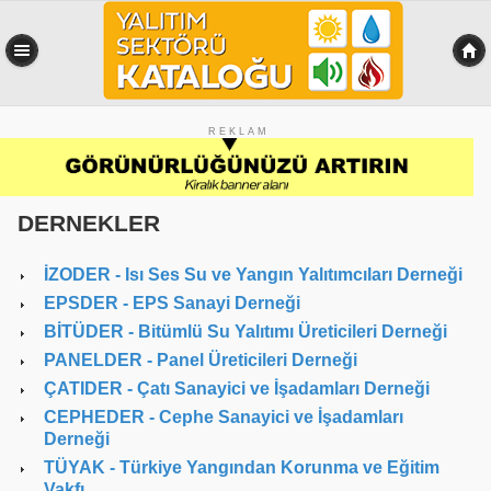
R E K L A M
DERNEKLER
İZODER
- Isı Ses Su ve Yangın Yalıtımcıları Derneği
EPSDER
- EPS Sanayi Derneği
BİTÜDER
- Bitümlü Su Yalıtımı Üreticileri Derneği
PANELDER
- Panel Üreticileri Derneği
ÇATIDER
- Çatı Sanayici ve İşadamları Derneği
CEPHEDER
- Cephe Sanayici ve İşadamları
Derneği
TÜYAK
- Türkiye Yangından Korunma ve Eğitim
Vakfı