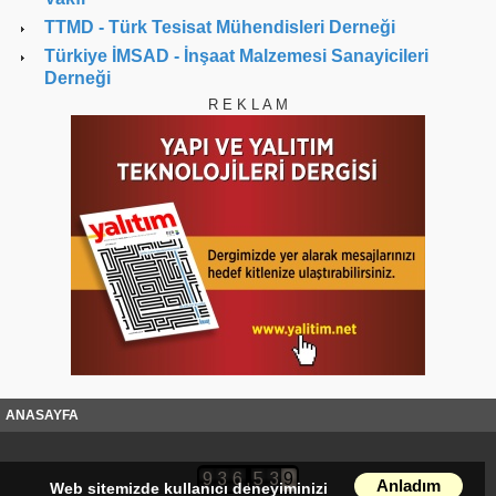
TTMD
- Türk Tesisat Mühendisleri Derneği
Türkiye İMSAD
- İnşaat Malzemesi Sanayicileri
Derneği
R E K L A M
ANASAYFA
,
9
3
6
5
3
9
Anladım
Web sitemizde kullanıcı deneyiminizi