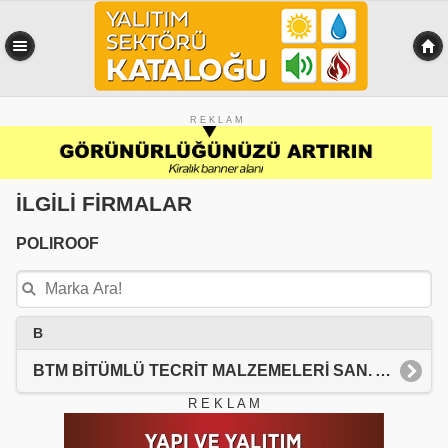
R E K L A M
İLGİLİ FİRMALAR
POLIROOF
B
BTM BİTÜMLÜ TECRİT MALZEMELERİ SAN. A.Ş.
R E K L A M