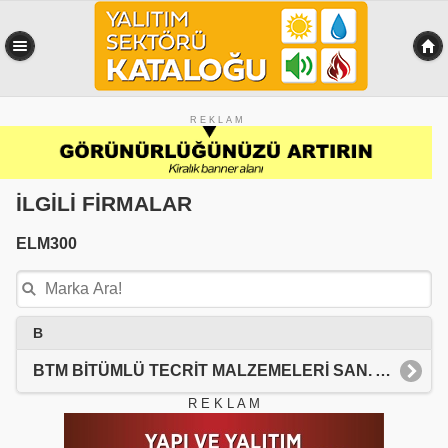
R E K L A M
İLGİLİ FİRMALAR
ELM300
B
BTM BİTÜMLÜ TECRİT MALZEMELERİ SAN. A.Ş.
R E K L A M