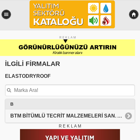
R E K L A M
İLGİLİ FİRMALAR
ELASTODRYROOF
B
BTM BİTÜMLÜ TECRİT MALZEMELERİ SAN. A.Ş.
R E K L A M